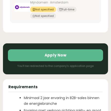
Mijndomein · Amsterdam
Not specified
Full-time
Not specified
Apply Now
You'll be redirected to the company's application page
Requirements
⁠Minimaal 2 jaar ervaring in B2B-sales binnen
de energiebranche
⁠Ervaring met verkoop richting mkb- en groot