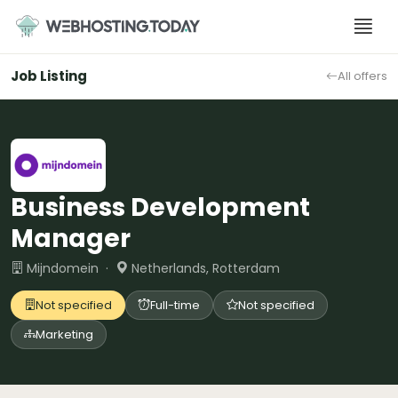
Skip
to
content
Job Listing
All offers
Business Development
Manager
Mijndomein ·
Netherlands, Rotterdam
Not specified
Full-time
Not specified
Marketing