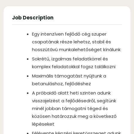
Job Description
Egy intenzíven fejlődő cég szuper
csapatának része lehetsz, stabil és
hosszútávú munkalehetőséget kínálunk
Sokrétű, izgalmas feladatkörrel és
komplex feladatokkal fogsz találkozni
Maximális támogatást nyújtunk a
betanuláshoz, fejlődéshez
A próbaidő alatt heti szinten adunk
visszajelzést a fejlődésedről, segítünk
minél jobban támogatni téged és
közösen határozzuk meg a következő
lépéseket
Félévente képzési keretösszeget adunk,