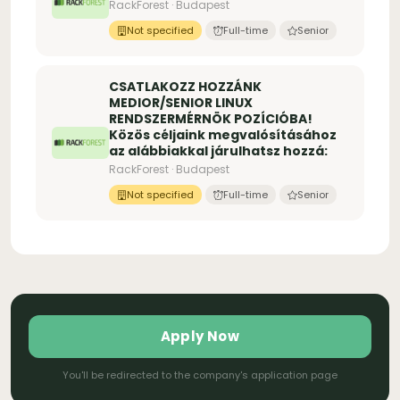
RackForest · Budapest
Not specified
Full-time
Senior
CSATLAKOZZ HOZZÁNK
MEDIOR/SENIOR LINUX
RENDSZERMÉRNÖK POZÍCIÓBA!
Közös céljaink megvalósításához
az alábbiakkal járulhatsz hozzá:
RackForest · Budapest
Not specified
Full-time
Senior
Apply Now
You'll be redirected to the company's application page