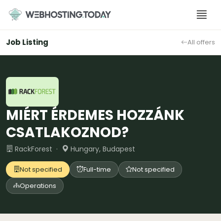
Skip
to
content
Job Listing
All offers
MIÉRT ÉRDEMES HOZZÁNK
CSATLAKOZNOD?
RackForest ·
Hungary, Budapest
Not specified
Full-time
Not specified
Operations