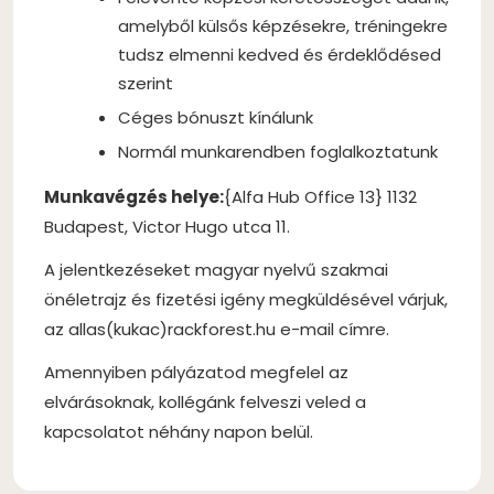
amelyből külsős képzésekre, tréningekre
tudsz elmenni kedved és érdeklődésed
szerint
Céges bónuszt kínálunk
Normál munkarendben foglalkoztatunk
Munkavégzés helye:
{Alfa Hub Office 13} 1132
Budapest, Victor Hugo utca 11.
A jelentkezéseket magyar nyelvű szakmai
önéletrajz és fizetési igény megküldésével várjuk,
az allas(kukac)rackforest.hu e-mail címre.
Amennyiben pályázatod megfelel az
elvárásoknak, kollégánk felveszi veled a
kapcsolatot néhány napon belül.