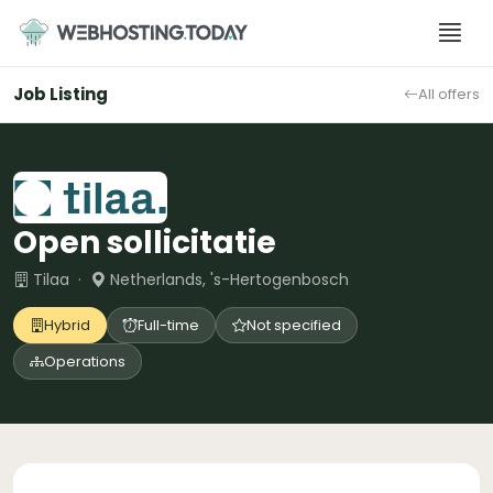
Skip
to
content
Job Listing
All offers
Open sollicitatie
Tilaa ·
Netherlands, 's-Hertogenbosch
Hybrid
Full-time
Not specified
Operations