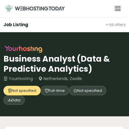
Skip
to
content
Job Listing
All offers
Business Analyst (Data &
Predictive Analytics)
YourHosting ·
Netherlands, Zwolle
Not specified
Full-time
Not specified
Data