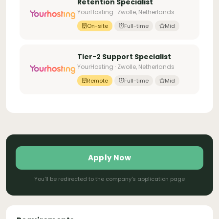
Retention Specialist
YourHosting · Zwolle, Netherlands
On-site
Full-time
Mid
Tier-2 Support Specialist
YourHosting · Zwolle, Netherlands
Remote
Full-time
Mid
Apply Now
You'll be redirected to the company's application page