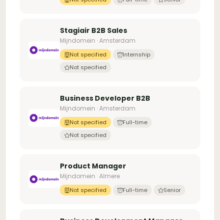
Stagiair B2B Sales
Mijndomein · Amsterdam
Not specified
Internship
Not specified
Business Developer B2B
Mijndomein · Amsterdam
Not specified
Full-time
Not specified
Product Manager
Mijndomein · Almere
Not specified
Full-time
Senior