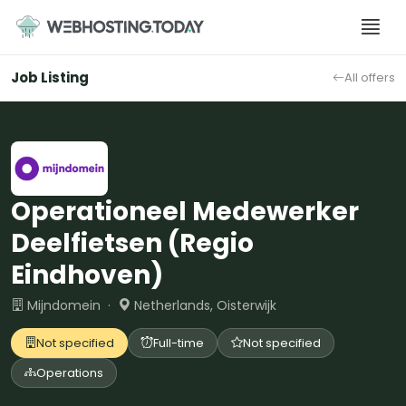
Skip
to
content
Job Listing
All offers
Operationeel Medewerker
Deelfietsen (Regio
Eindhoven)
Mijndomein ·
Netherlands, Oisterwijk
Not specified
Full-time
Not specified
Operations